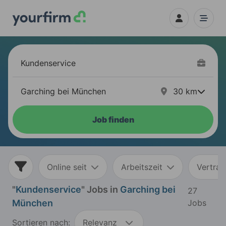
30
km
Job finden
Online seit
Arbeitszeit
Vertrag
"
Kundenservice
" Jobs in
Garching bei
27
München
Jobs
Sortieren nach:
Relevanz