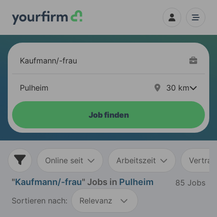
30
km
Job finden
Online seit
Arbeitszeit
Vertrag
"
Kaufmann/-frau
" Jobs in
Pulheim
85 Jobs
Sortieren nach:
Relevanz