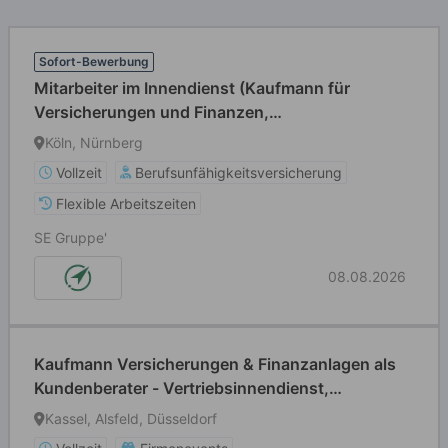
Sofort-Bewerbung
Mitarbeiter im Innendienst (Kaufmann für
Versicherungen und Finanzen,
Versicherungsfachmann, o.Ä.) (m/w/d)
Köln, Nürnberg
Vollzeit
Berufsunfähigkeitsversicherung
Flexible Arbeitszeiten
SE Gruppe'
08.08.2026
Kaufmann Versicherungen & Finanzanlagen als
Kundenberater - Vertriebsinnendienst,
gewerbliche Versicherungen (w/m/d)
Kassel, Alsfeld, Düsseldorf