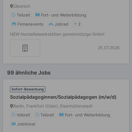
Krankheitsvertretung
Ülpenich
Teilzeit
Fort- und Weiterbildung
Firmenevents
Jobrad
2
NEW Nordeifelwerkstätten gemeinnützige GmbH
25.07.2026
99 ähnliche Jobs
Sofort-Bewerbung
Sozialpädagoginnen/Sozialpädagogen (m/w/d)
Berlin, Frankfurt (Oder), Eisenhüttenstadt
Vollzeit
Teilzeit
Fort- und Weiterbildung
Jobticket