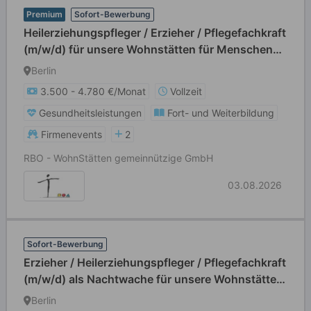
Premium
Sofort-Bewerbung
Heilerziehungspfleger / Erzieher / Pflegefachkraft
(m/w/d) für unsere Wohnstätten für Menschen
mit Behinderungen
Berlin
3.500 - 4.780 €/Monat
Vollzeit
Gesundheitsleistungen
Fort- und Weiterbildung
Firmenevents
2
RBO - WohnStätten gemeinnützige GmbH
03.08.2026
Sofort-Bewerbung
Erzieher / Heilerziehungspfleger / Pflegefachkraft
(m/w/d) als Nachtwache für unsere Wohnstätten
für Menschen mit Behinderungen
Berlin