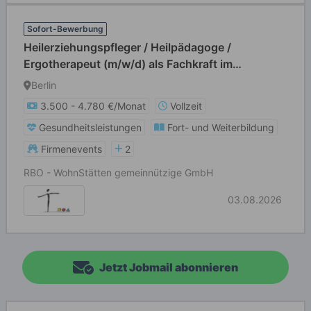
Sofort-Bewerbung
Heilerziehungspfleger / Heilpädagoge /
Ergotherapeut (m/w/d) als Fachkraft im
Beschäftigungs- und Förderbereich (BFB)
Berlin
3.500 - 4.780 €/Monat
Vollzeit
Gesundheitsleistungen
Fort- und Weiterbildung
Firmenevents
2
RBO - WohnStätten gemeinnützige GmbH
03.08.2026
Jetzt Jobmail abonnieren