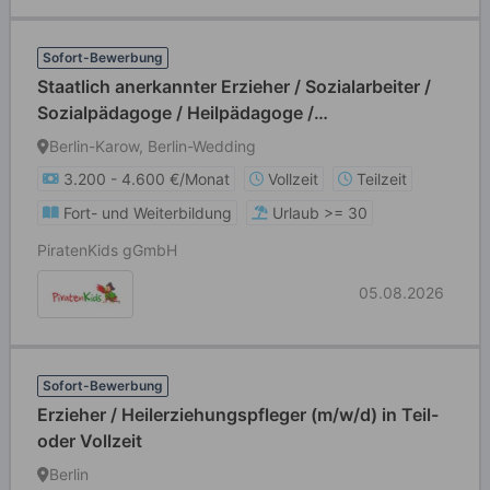
Sofort-Bewerbung
Staatlich anerkannter Erzieher / Sozialarbeiter /
Sozialpädagoge / Heilpädagoge /
Kindheitspädagoge / Sozialassistent (m/w/d)
Berlin-Karow, Berlin-Wedding
3.200 - 4.600 €/Monat
Vollzeit
Teilzeit
Fort- und Weiterbildung
Urlaub >= 30
PiratenKids gGmbH
05.08.2026
Sofort-Bewerbung
Erzieher / Heilerziehungspfleger (m/w/d) in Teil-
oder Vollzeit
Berlin