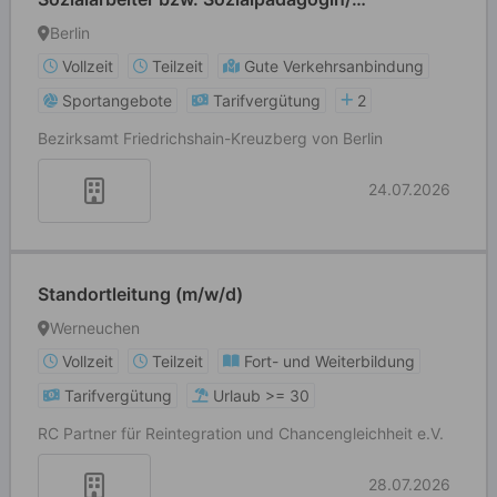
Sozialpädagoge bzw. Sozialoberinspektorin /
Berlin
Sozialoberinspektor im Regionalen
Vollzeit
Teilzeit
Gute Verkehrsanbindung
Sozialpädagogischen Dienst (m/w/d)
Sportangebote
Tarifvergütung
2
Bezirksamt Friedrichshain-Kreuzberg von Berlin
24.07.2026
Standortleitung (m/w/d)
Werneuchen
Vollzeit
Teilzeit
Fort- und Weiterbildung
Tarifvergütung
Urlaub >= 30
RC Partner für Reintegration und Chancengleichheit e.V.
28.07.2026