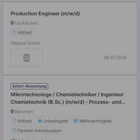
Production Engineer (m/w/d)
Taufkirchen
Vollzeit
fabplus GmbH
28.07.2026
Sofort-Bewerbung
Mikrotechnologe / Chemietechniker / Ingenieur
Chemietechnik (B.Sc.) (m/w/d) - Prozess- und
Anlagenspezialist (m/w/d) für die
München
Halbleiterfertigung
Vollzeit
Urlaubsgeld
Weihnachtsgeld
Flexible Arbeitszeiten