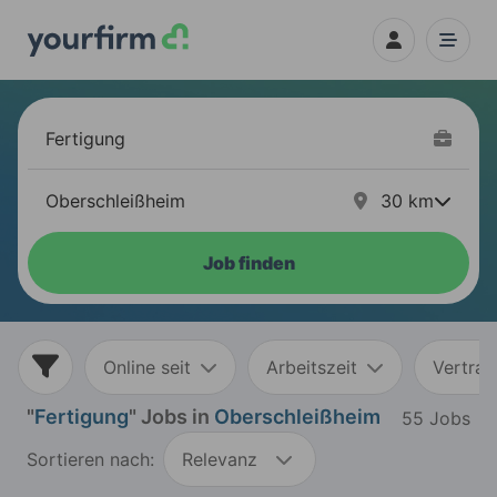
30
km
Job finden
Online seit
Arbeitszeit
Vertrag
"
Fertigung
" Jobs in
Oberschleißheim
55 Jobs
Sortieren nach:
Relevanz