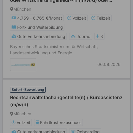
oder Wirtschaftsingenieur/-in (m/w/d) oder
Informatiker/in (m/w/d) oder Physiker/in (m/w/d)
München
oder Chemiker/in (m/w/d)
4.759 - 6.765 €/Monat
Vollzeit
Teilzeit
Fort- und Weiterbildung
Gute Verkehrsanbindung
Jobrad
3
Bayerisches Staatsministerium für Wirtschaft,
Landesentwicklung und Energie
06.08.2026
Sofort-Bewerbung
Rechtsanwaltsfachangestellte(n) / Büroassistenz
(m/w/d)
München
Vollzeit
Fahrtkostenzuschuss
Gute Verkehrsanbindung
Onboarding