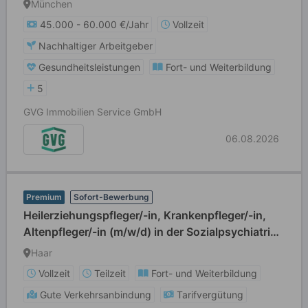
München
45.000 - 60.000 €/Jahr
Vollzeit
Nachhaltiger Arbeitgeber
Gesundheitsleistungen
Fort- und Weiterbildung
5
GVG Immobilien Service GmbH
06.08.2026
Premium
Sofort-Bewerbung
Heilerziehungspfleger/-in, Krankenpfleger/-in,
Altenpfleger/-in (m/w/d) in der Sozialpsychiatrie -
Vollzeit / Teilzeit
Haar
Vollzeit
Teilzeit
Fort- und Weiterbildung
Gute Verkehrsanbindung
Tarifvergütung