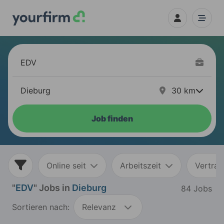
30
km
Job finden
Online seit
Arbeitszeit
Vertrag
"
EDV
" Jobs in
Dieburg
84 Jobs
Sortieren nach:
Relevanz