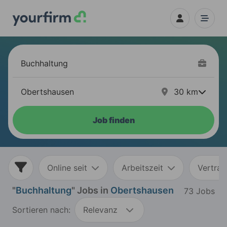
30
km
Job finden
Online seit
Arbeitszeit
Vertrag
"
Buchhaltung
" Jobs in
Obertshausen
73 Jobs
Sortieren nach:
Relevanz