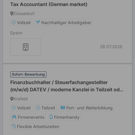
Tax Accountant (German market)
Düsseldorf
Vollzeit
Nachhaltiger Arbeitgeber
Epson
28.07.2026
Sofort-Bewerbung
Finanzbuchhalter / Steuerfachangestellter
(m/w/d) DATEV / moderne Kanzlei in Teilzeit oder
Vollzeit - Mittelstand
Krefeld
Vollzeit
Teilzeit
Fort- und Weiterbildung
Firmenevents
Firmenhandy
Flexible Arbeitszeiten