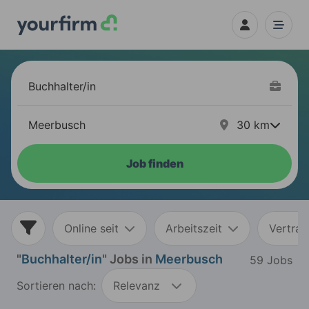
30
km
Job finden
Online seit
Arbeitszeit
Vertrag
"
Buchhalter/in
" Jobs in
Meerbusch
59 Jobs
Sortieren nach:
Relevanz