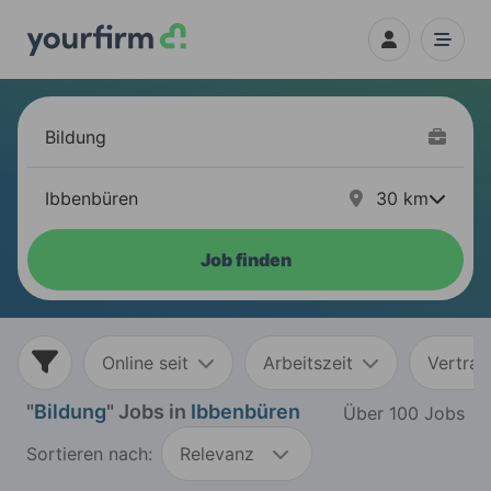
30
km
Job finden
Online seit
Arbeitszeit
Vertrag
"
Bildung
" Jobs in
Ibbenbüren
Über 100 Jobs
Sortieren nach:
Relevanz