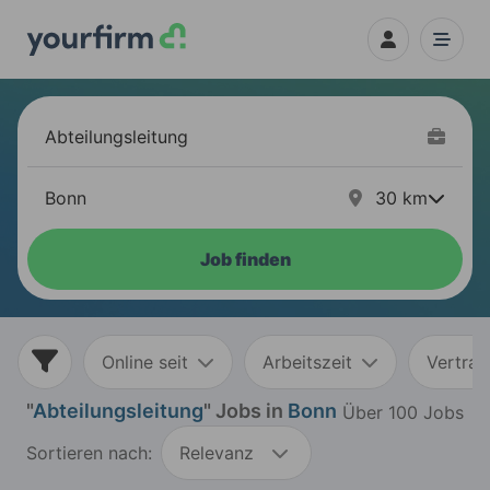
30
km
Job finden
Online seit
Arbeitszeit
Vertrag
"
Abteilungsleitung
" Jobs in
Bonn
Über 100 Jobs
Sortieren nach:
Relevanz