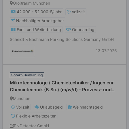
München
Großraum München
42.000 - 52.000 €/Jahr
Vollzeit
Nachhaltiger Arbeitgeber
Fort- und Weiterbildung
Onboarding
Scheidt & Bachmann Parking Solutions Germany GmbH
13.07.2026
Sofort-Bewerbung
Mikrotechnologe / Chemietechniker / Ingenieur
Chemietechnik (B.Sc.) (m/w/d) - Prozess- und
Anlagenspezialist (m/w/d) für die
München
Halbleiterfertigung
Vollzeit
Urlaubsgeld
Weihnachtsgeld
Flexible Arbeitszeiten
PNDetector GmbH