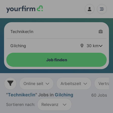
30
km
Job finden
Online seit
Arbeitszeit
Vertrag
"
Techniker/in
" Jobs in
Gilching
60 Jobs
Sortieren nach:
Relevanz