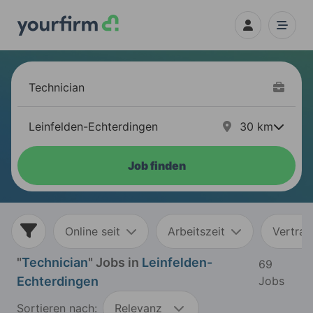
30
km
Job finden
Online seit
Arbeitszeit
Vertrag
"
Technician
" Jobs in
Leinfelden-
69
Echterdingen
Jobs
Sortieren nach:
Relevanz