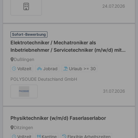
24.07.2026
Sofort-Bewerbung
Elektrotechniker / Mechatroniker als
Inbetriebnehmer / Servicetechniker (m/w/d) mit
elektrotechnischem Hintergrund im Bereich
Dußlingen
Schweißtechnik
Vollzeit
Jobrad
Urlaub >= 30
POLYSOUDE Deutschland GmbH
31.07.2026
Physiktechniker (w/m/d) Faserlaserlabor
Ditzingen
Vollzeit
Kantine
Flexible Arbeitszeiten