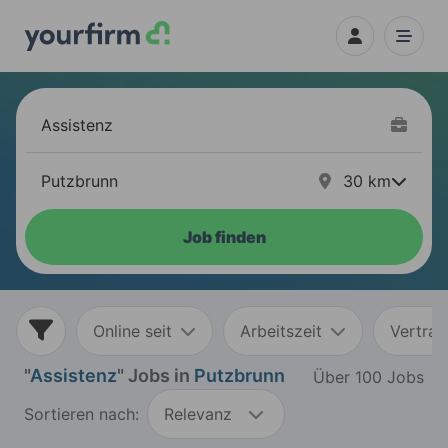
30
km
Job finden
Online seit
Arbeitszeit
Vertrag
"
Assistenz
" Jobs in
Putzbrunn
Über 100 Jobs
Sortieren nach:
Relevanz