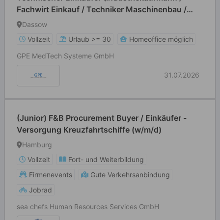
Fachwirt Einkauf / Techniker Maschinenbau /
technischer Fachwirt o.Ä.) (m/w/d)
Dassow
Vollzeit
Urlaub >= 30
Homeoffice möglich
GPE MedTech Systeme GmbH
31.07.2026
(Junior) F&B Procurement Buyer / Einkäufer -
Versorgung Kreuzfahrtschiffe (w/m/d)
Hamburg
Vollzeit
Fort- und Weiterbildung
Firmenevents
Gute Verkehrsanbindung
Jobrad
sea chefs Human Resources Services GmbH