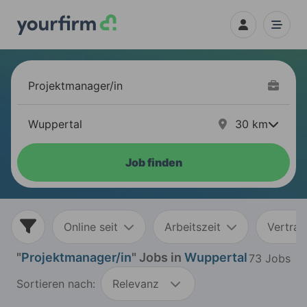
30
km
Job finden
Online seit
Arbeitszeit
Vertrag
"
Projektmanager/in
" Jobs in
Wuppertal
73 Jobs
Sortieren nach:
Relevanz