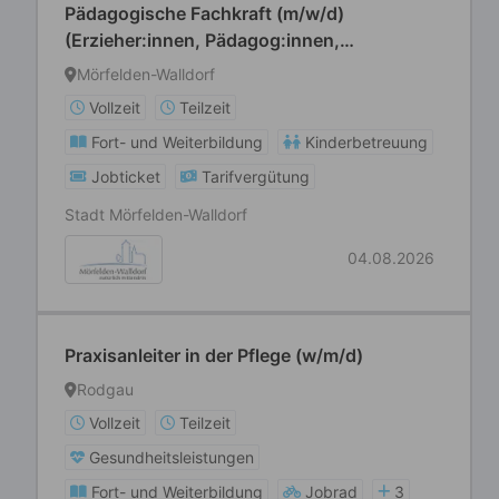
Pädagogische Fachkraft (m/w/d)
(Erzieher:innen, Pädagog:innen,
Heilerziehungspfleger:innen, Grund- und
Mörfelden-Walldorf
Förderschullehrer:innen o. ä.)
Vollzeit
Teilzeit
Fort- und Weiterbildung
Kinderbetreuung
Jobticket
Tarifvergütung
Stadt Mörfelden-Walldorf
04.08.2026
Praxisanleiter in der Pflege (w/m/d)
Rodgau
Vollzeit
Teilzeit
Gesundheitsleistungen
Fort- und Weiterbildung
Jobrad
3