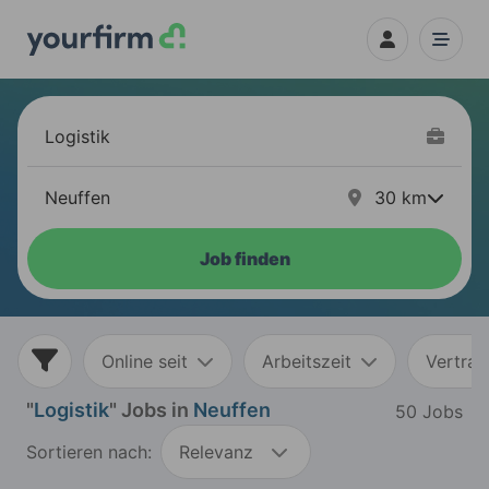
30
km
Job finden
Online seit
Arbeitszeit
Vertrag
"
Logistik
" Jobs in
Neuffen
50 Jobs
Sortieren nach:
Relevanz