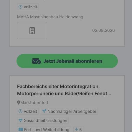
Vollzeit
MAHA Maschinenbau Haldenwang
02.08.2026
Jetzt Jobmail abonnieren
Fachbereichsleiter Motorintegration,
Motorperipherie und Räder/Reifen Fendt
Traktoren (m/w/d)
Marktoberdorf
Vollzeit
Nachhaltiger Arbeitgeber
Gesundheitsleistungen
Fort- und Weiterbildung
5