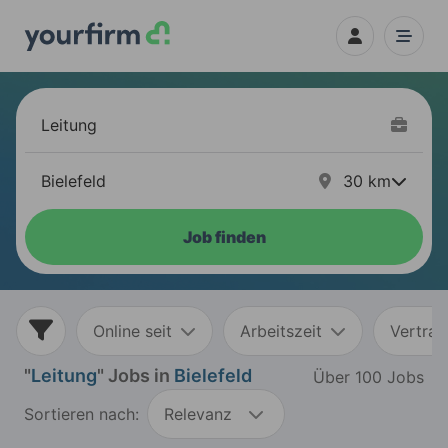
30
km
Job finden
Online seit
Arbeitszeit
Vertrag
"
Leitung
" Jobs in
Bielefeld
Über 100 Jobs
Sortieren nach:
Relevanz