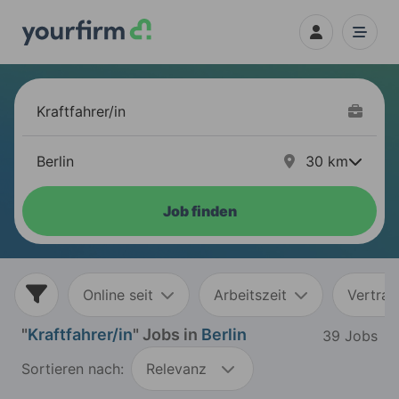
30
km
Job finden
Online seit
Arbeitszeit
Vertrag
"
Kraftfahrer/in
" Jobs in
Berlin
39 Jobs
Sortieren nach:
Relevanz