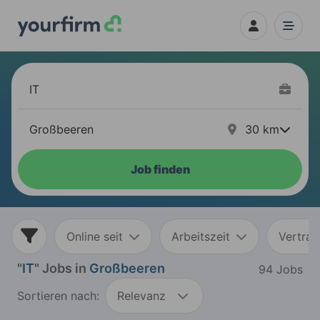
30
km
Job finden
Online seit
Arbeitszeit
Vertrag
"
IT
" Jobs in
Großbeeren
94 Jobs
Sortieren nach:
Relevanz