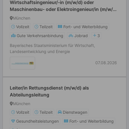
Wirtschaftsingenieur/-in (m/w/d) oder
Maschinenbau- oder Elektroingenieur/in (m/w/d)
oder Physiker/in (m/w/d)
München
Vollzeit
Teilzeit
Fort- und Weiterbildung
Gute Verkehrsanbindung
Jobrad
3
Bayerisches Staatsministerium für Wirtschaft,
Landesentwicklung und Energie
07.08.2026
Leiter/in Rettungsdienst (m/w/d) als
Abteilungsleitung
München
Vollzeit
Teilzeit
Dienstwagen
Gesundheitsleistungen
Fort- und Weiterbildung