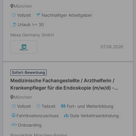
München
Vollzeit
Nachhaltiger Arbeitgeber
Urlaub >= 30
Mesa Germany GmbH
07.08.2026
Sofort-Bewerbung
Medizinische Fachangestellte / Arzthelferin /
Krankenpfleger für die Endoskopie (m/w/d) -
Vollzeit / Teilzeit
München
Vollzeit
Teilzeit
Fort- und Weiterbildung
Fahrtkostenzuschuss
Gute Verkehrsanbindung
Onboarding
Praxisklinik München-Pasing