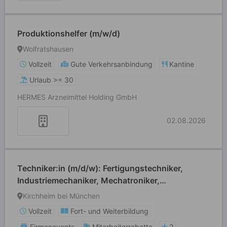
Produktionshelfer (m/w/d)
Wolfratshausen
Vollzeit
Gute Verkehrsanbindung
Kantine
Urlaub >= 30
HERMES Arzneimittel Holding GmbH
02.08.2026
Techniker:in (m/d/w): Fertigungstechniker,
Industriemechaniker, Mechatroniker,
Feinwerkmechaniker
Kirchheim bei München
Vollzeit
Fort- und Weiterbildung
Firmenevents
Mitarbeiterrabatte
2