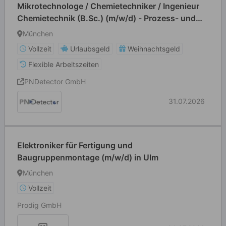
Mikrotechnologe / Chemietechniker / Ingenieur
Chemietechnik (B.Sc.) (m/w/d) - Prozess- und
Anlagenspezialist (m/w/d) für die
München
Halbleiterfertigung
Vollzeit
Urlaubsgeld
Weihnachtsgeld
Flexible Arbeitszeiten
PNDetector GmbH
31.07.2026
Elektroniker für Fertigung und
Baugruppenmontage (m/w/d) in Ulm
München
Vollzeit
Prodig GmbH