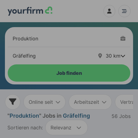
30
km
Job finden
Online seit
Arbeitszeit
Vertrag
"
Produktion
" Jobs in
Gräfelfing
56 Jobs
Sortieren nach:
Relevanz