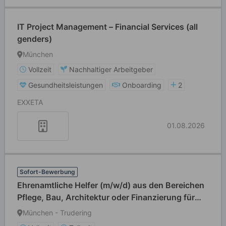
IT Project Management – Financial Services (all
genders)
München
Vollzeit
Nachhaltiger Arbeitgeber
Gesundheitsleistungen
Onboarding
2
EXXETA
01.08.2026
Sofort-Bewerbung
Ehrenamtliche Helfer (m/w/d) aus den Bereichen
Pflege, Bau, Architektur oder Finanzierung für
den Aufbau und die Finanzierung des Projekts
München - Trudering
„Tagespflege für Menschen mit Demenz“