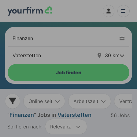
30
km
Job finden
Online seit
Arbeitszeit
Vertrag
"
Finanzen
" Jobs in
Vaterstetten
56 Jobs
Sortieren nach:
Relevanz