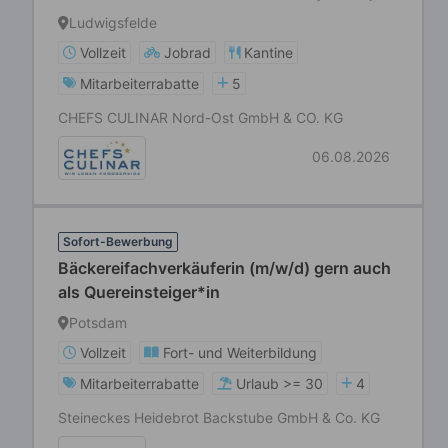
Sales Department
Ludwigsfelde
Vollzeit
Jobrad
Kantine
Mitarbeiterrabatte
5
CHEFS CULINAR Nord-Ost GmbH & CO. KG
06.08.2026
Sofort-Bewerbung
Bäckereifachverkäuferin (m/w/d) gern auch
als Quereinsteiger*in
Potsdam
Vollzeit
Fort- und Weiterbildung
Mitarbeiterrabatte
Urlaub >= 30
4
Steineckes Heidebrot Backstube GmbH & Co. KG