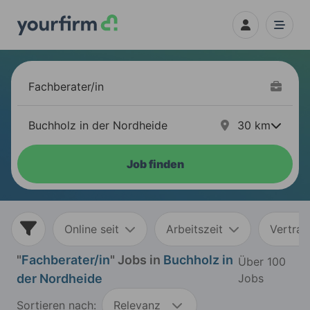
30
km
Job finden
Online seit
Arbeitszeit
Vertrag
"
Fachberater/in
" Jobs in
Buchholz in
Über 100
der Nordheide
Jobs
Sortieren nach:
Relevanz