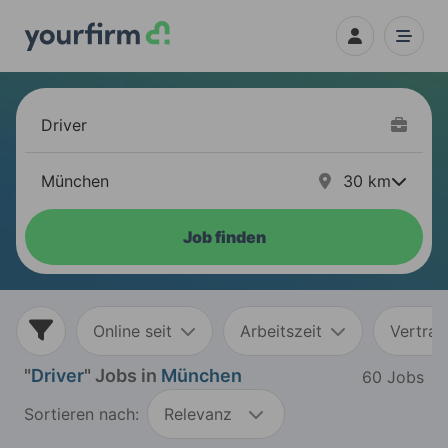
30
km
Job finden
Online seit
Arbeitszeit
Vertrag
"
Driver
" Jobs in
München
60 Jobs
Sortieren nach:
Relevanz