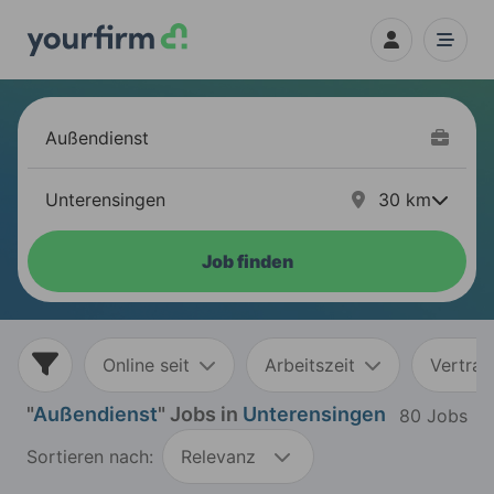
30
km
Job finden
Online seit
Arbeitszeit
Vertrag
"
Außendienst
" Jobs in
Unterensingen
80 Jobs
Sortieren nach:
Relevanz