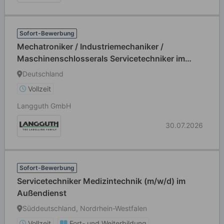
Sofort-Bewerbung
Mechatroniker / Industriemechaniker /
Maschinenschlosserals Servicetechniker im
weltweiten Außendienst (m/w/d)
Deutschland
Vollzeit
Langguth GmbH
30.07.2026
Sofort-Bewerbung
Servicetechniker Medizintechnik (m/w/d) im
Außendienst
Süddeutschland, Nordrhein-Westfalen
Vollzeit
Fort- und Weiterbildung