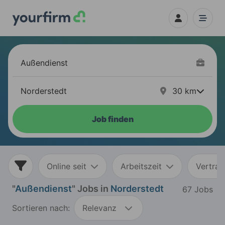
30
km
Job finden
Online seit
Arbeitszeit
Vertrag
"
Außendienst
" Jobs in
Norderstedt
67 Jobs
Sortieren nach:
Relevanz