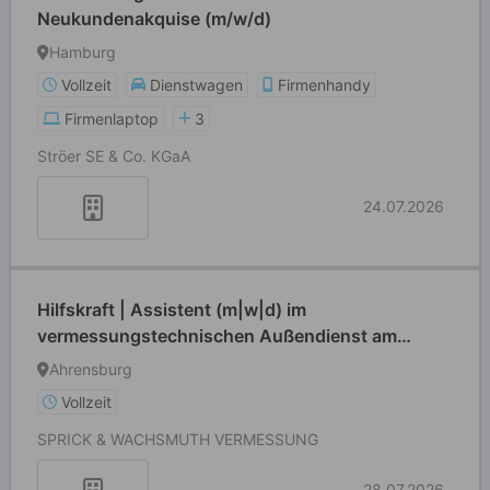
Neukundenakquise (m/w/d)
Hamburg
Vollzeit
Dienstwagen
Firmenhandy
Firmenlaptop
3
Ströer SE & Co. KGaA
24.07.2026
Hilfskraft | Assistent (m|w|d) im
vermessungstechnischen Außendienst am
Standort Ahrensburg oder Schwarzenbek
Ahrensburg
Vollzeit
SPRICK & WACHSMUTH VERMESSUNG
28.07.2026