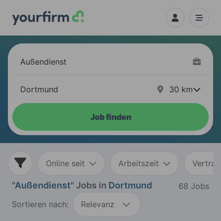
30
km
Job finden
Online seit
Arbeitszeit
Vertrag
"
Außendienst
" Jobs in
Dortmund
68 Jobs
Sortieren nach:
Relevanz