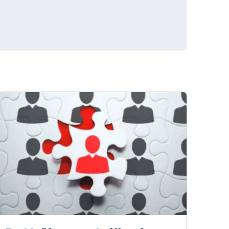
Fachkräftemangel trifft auf
Stellenabbau? Willkommen im
Arbeitsmarkt 2025!
1,7 Mio. fehlende Fachkräfte – und trotzdem
Kündigungswellen? Klingt absurd? Ist aber