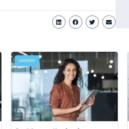
KARRIERE
Dual Career: Karriere im
Doppelpack
Von Dual Career Couples spricht man, wenn
beide Partner über vergleichbare
Studienabschlüsse verfügen und im selben