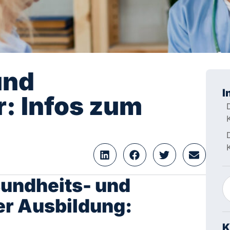
und
I
: Infos zum
sundheits- und
er Ausbildung:
K
npfleger erstreckt sich auf rund drei Lehrjahre. Je
eispielsweise die Größe des Arbeitgebers, können
n. Durchschnittlich erhalten die Auszubildenden in
Au
mä
Mi
de