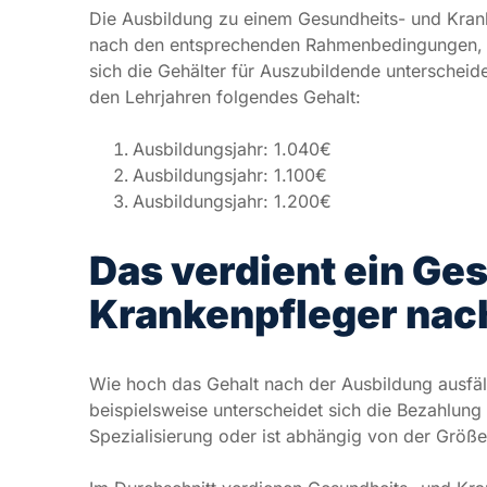
Ausbildungsjahr: 1.100€
Ausbildungsjahr: 1.200€
Das verdient ein Ge
Krankenpfleger nac
Wie hoch das Gehalt nach der Ausbildung ausfäll
beispielsweise unterscheidet sich die Bezahlung 
Spezialisierung oder ist abhängig von der Größ
Im Durchschnitt verdienen Gesundheits- und Kra
Monat. In den Bundesländern
Bremen, Baden-W
Bruttogehalt von bis zu
3100€
die Regel. Dageg
in
Mecklenburg-Vorpommern, Brandenburg u
schlecht bezahlt.
Außerdem spielt häufig die
Größe des Arbeitge