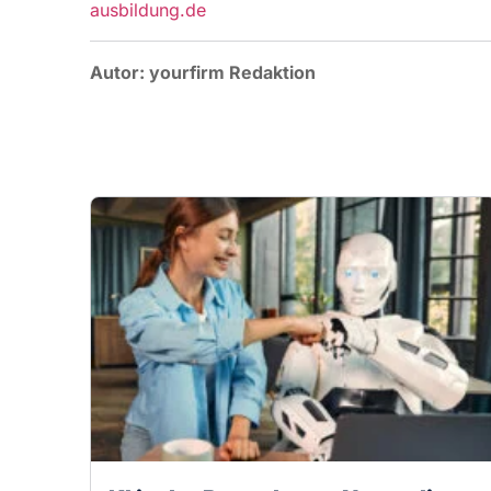
KI in der Bewerbung: Nutze die
Technik – aber bleib du selbst!
Bewerben im Jahr 2026: Was du JETZT
wissen musst. Der Arbeitsmarkt verändert
sich rasant – und