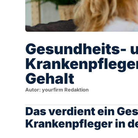
Gesundheits- 
Krankenpfleger
Gehalt
Autor: yourfirm Redaktion
Das verdient ein Ge
Krankenpfleger in d
Die Ausbildung zu einem Gesundheits- und Kranke
nach den entsprechenden Rahmenbedingungen, b
sich die Gehälter für Auszubildende unterscheide
den Lehrjahren folgendes Gehalt:
Ausbildungsjahr: 1.040€