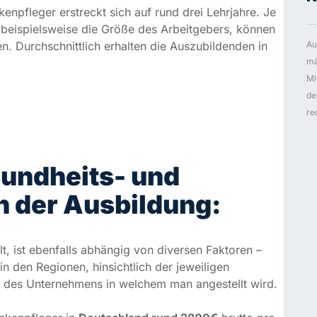
re
sundheits- und
h der Ausbildung:
t, ist ebenfalls abhängig von diversen Faktoren –
in den Regionen, hinsichtlich der jeweiligen
e des Unternehmens in welchem man angestellt wird.
nkenpfleger in
Deutschland rund 2800€
brutto pro
ürttemberg und Hamburg
ist ein monatliches
en werden Gesundheits- und Krankenpfleger
nd Sachsen
mit einem Lohn von
2400€
eher
bers
eine Rolle hinsichtlich der Höhe des Gehalts.