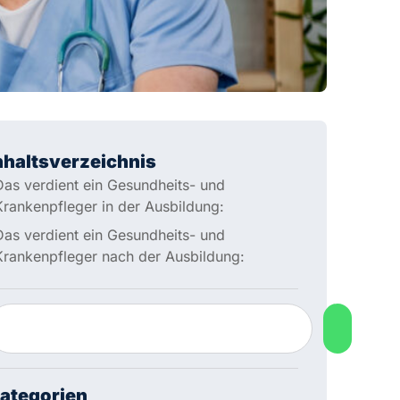
nhaltsverzeichnis
Das verdient ein Gesundheits- und
Krankenpfleger in der Ausbildung:
Das verdient ein Gesundheits- und
Krankenpfleger nach der Ausbildung:
ategorien
Gehalt
s Gründen der besseren Lesbarkeit verwenden wir die
nnliche Form (generisches Maskulinum), z. B. „der
tarbeiter“. Wir meinen immer alle Geschlechter im Sinne
r Gleichbehandlung. Die verkürzte Sprachform hat