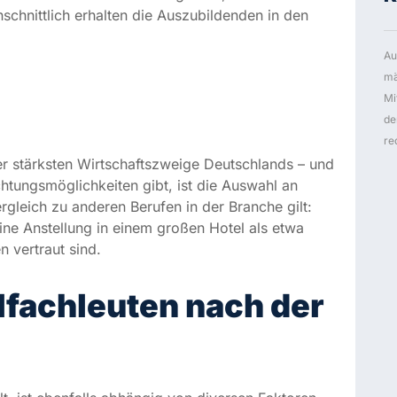
re
r stärksten Wirtschaftszweige Deutschlands – und
htungsmöglichkeiten gibt, ist die Auswahl an
gleich zu anderen Berufen in der Branche gilt:
ine Anstellung in einem großen Hotel als etwa
en vertraut sind.
lfachleuten nach der
t, ist ebenfalls abhängig von diversen Faktoren –
in den Regionen, hinsichtlich der jeweiligen
e des Unternehmens in welchem man angestellt wird.
utschland rund 2000€ brutto pro Monat. In den
rlin ist ein monatliches Bruttogehalt von bis zu
e beispielsweise in Sachsen, Thüringen und
 eher schlecht bezahlt.