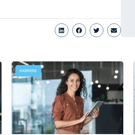
KARRIERE
Dual Career: Karriere im
Doppelpack
Von Dual Career Couples spricht man, wenn
beide Partner über vergleichbare