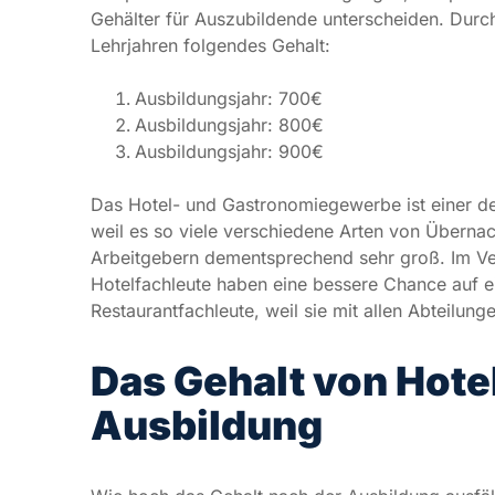
Das Hotel- und Gastronomiegewerbe ist einer de
weil es so viele verschiedene Arten von Übernac
Arbeitgebern dementsprechend sehr groß. Im Ver
Hotelfachleute haben eine bessere Chance auf e
Restaurantfachleute, weil sie mit allen Abteilung
Das Gehalt von Hote
Ausbildung
Wie hoch das Gehalt nach der Ausbildung ausfäll
beispielsweise unterscheidet sich die Bezahlung 
Spezialisierung oder ist abhängig von der Größ
Im Durchschnitt verdienen Hotelfachleute in De
Bundesländern Baden-Württemberg, Bayern und Be
2100€ die Regel. Dagegen werden Hotelfachleut
Brandenburg mit Löhnen zwischen 1500€ – 1700€