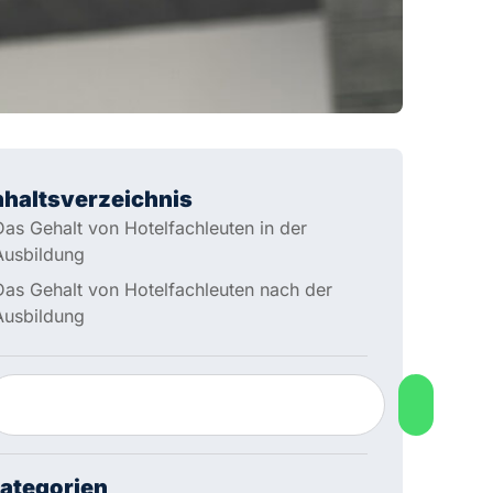
nhaltsverzeichnis
Das Gehalt von Hotelfachleuten in der
Ausbildung
Das Gehalt von Hotelfachleuten nach der
Ausbildung
ategorien
Gehalt
s Gründen der besseren Lesbarkeit verwenden wir die
nnliche Form (generisches Maskulinum), z. B. „der
tarbeiter“. Wir meinen immer alle Geschlechter im Sinne
r Gleichbehandlung. Die verkürzte Sprachform hat