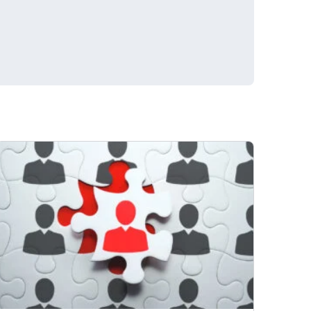
Fachkräftemangel trifft auf
Stellenabbau? Willkommen im
Arbeitsmarkt 2025!
1,7 Mio. fehlende Fachkräfte – und trotzdem