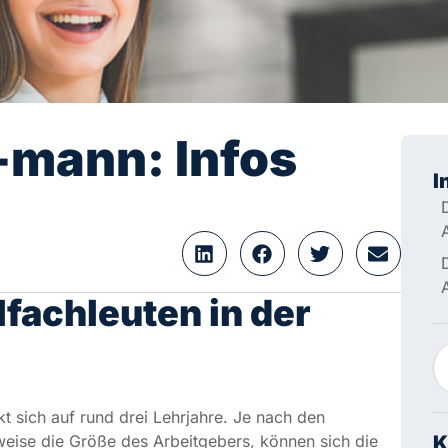
-mann: Infos
I
fachleuten in der
 sich auf rund drei Lehrjahre. Je nach den
ise die Größe des Arbeitgebers, können sich die
K
schnittlich erhalten die Auszubildenden in den
Au
mä
Mi
de