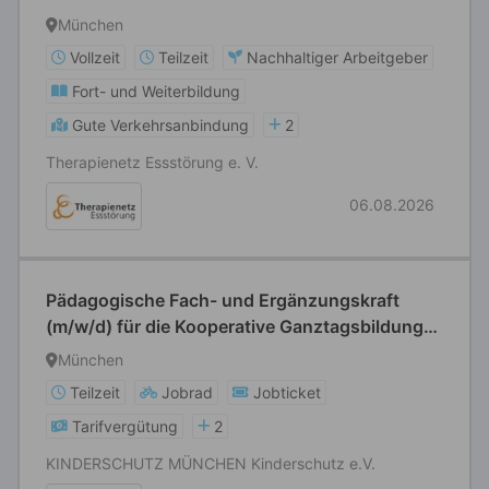
München
Vollzeit
Teilzeit
Nachhaltiger Arbeitgeber
Fort- und Weiterbildung
Gute Verkehrsanbindung
2
Therapienetz Essstörung e. V.
06.08.2026
Pädagogische Fach- und Ergänzungskraft
(m/w/d) für die Kooperative Ganztagsbildung
an der Grundschule Waldmeisterstraße
München
Teilzeit
Jobrad
Jobticket
Tarifvergütung
2
KINDERSCHUTZ MÜNCHEN Kinderschutz e.V.