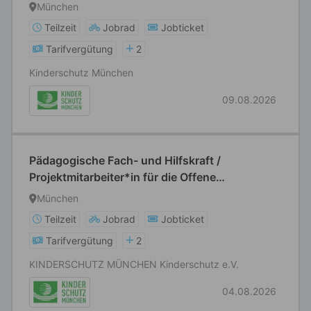
München
Teilzeit
Jobrad
Jobticket
Tarifvergütung
2
Kinderschutz München
09.08.2026
Pädagogische Fach- und Hilfskraft /
Projektmitarbeiter*in für die Offene
Ganztagsschule am SFZ München Nord-Ost
München
Teilzeit
Jobrad
Jobticket
Tarifvergütung
2
KINDERSCHUTZ MÜNCHEN Kinderschutz e.V.
04.08.2026