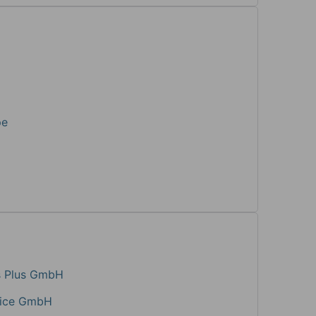
pe
ns Plus GmbH
vice GmbH