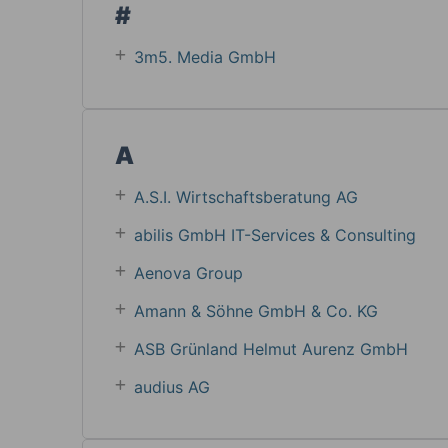
#
3m5. Media GmbH
A
A.S.I. Wirtschaftsberatung AG
abilis GmbH IT-Services & Consulting
Aenova Group
Amann & Söhne GmbH & Co. KG
ASB Grün­land Helmut Au­renz GmbH
audius AG