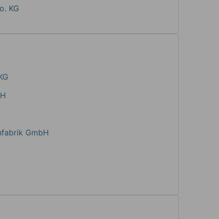
o. KG
KG
bH
nfabrik GmbH