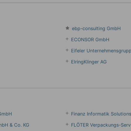
ebp-consulting GmbH
ECONSOR GmbH
Eifeler Unternehmensgrup
ElringKlinger AG
n GmbH
Finanz Informatik Solutio
GmbH & Co. KG
FLÖTER Verpackungs-Ser