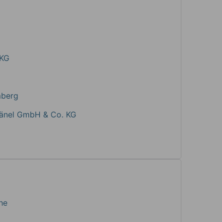
 KG
mberg
Hänel GmbH & Co. KG
he