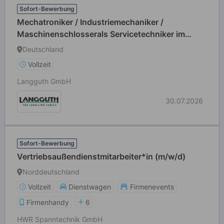
Sofort-Bewerbung
Mechatroniker / Industriemechaniker /
Maschinenschlosserals Servicetechniker im
weltweiten Außendienst (m/w/d)
Deutschland
Vollzeit
Langguth GmbH
30.07.2026
Sofort-Bewerbung
Vertriebsaußendienstmitarbeiter*in (m/w/d)
Norddeutschland
Vollzeit
Dienstwagen
Firmenevents
Firmenhandy
6
HWR Spanntechnik GmbH