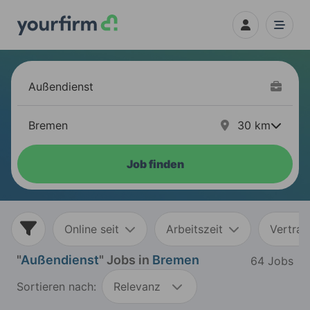
30
km
Job finden
Online seit
Arbeitszeit
Vertrag
"
Außendienst
" Jobs in
Bremen
64 Jobs
Sortieren nach:
Relevanz