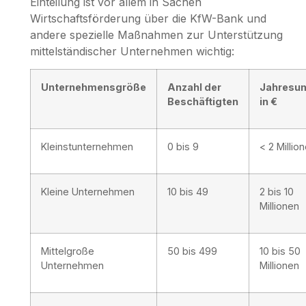
Einteilung ist vor allem in Sachen
Wirtschaftsförderung über die KfW-Bank und
andere spezielle Maßnahmen zur Unterstützung
mittelständischer Unternehmen wichtig:
Unternehmensgröße
Anzahl der
Jahresu
Beschäftigten
in €
Kleinstunternehmen
0 bis 9
< 2 Millio
Kleine Unternehmen
10 bis 49
2 bis 10
Millionen
Mittelgroße
50 bis 499
10 bis 50
Unternehmen
Millionen