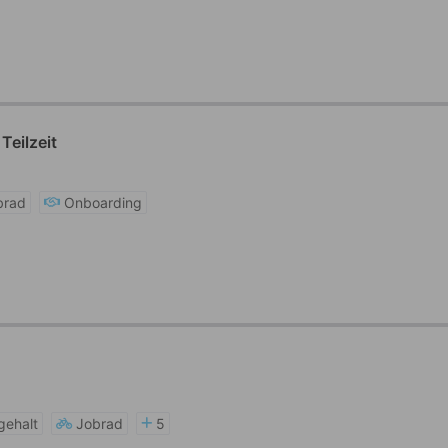
Teilzeit
brad
Onboarding
)
gehalt
Jobrad
5