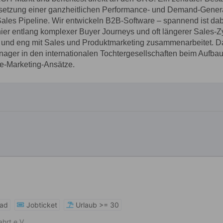
rad
Jobticket
Urlaub >= 30
rt e.V.