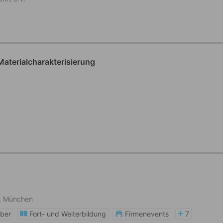
aterialcharakterisierung
t, München
eber
Fort- und Weiterbildung
Firmenevents
7