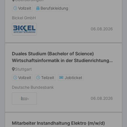
Vollzeit
Berufskleidung
Bickel GmbH
06.08.2026
Duales Studium (Bachelor of Science)
Wirtschaftsinformatik in der Studienrichtung
Application Management an der Dualen
Stuttgart
Hochschule Baden-Württemberg (DHBW) in
Vollzeit
Teilzeit
Jobticket
Stuttgart
Deutsche Bundesbank
06.08.2026
Mitarbeiter Instandhaltung Elektro (m/w/d)