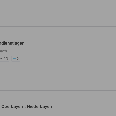
ndienstlager
hach
>= 30
2
 Oberbayern, Niederbayern