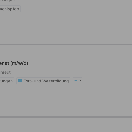
rmenlaptop
ienst (m/w/d)
unreut
stungen
Fort- und Weiterbildung
2