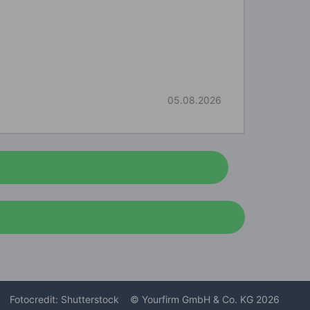
05.08.2026
Fotocredit: Shutterstock
© Yourfirm GmbH & Co. KG 2026