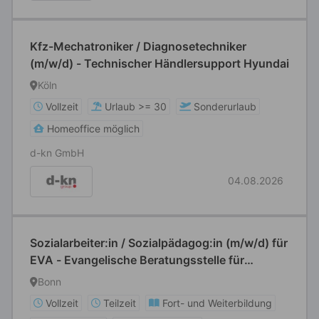
Kfz-Mechatroniker / Diagnosetechniker
(m/w/d) - Technischer Händlersupport Hyundai
Köln
Vollzeit
Urlaub >= 30
Sonderurlaub
Homeoffice möglich
d-kn GmbH
04.08.2026
Sozialarbeiter:in / Sozialpädagog:in (m/w/d) für
EVA - Evangelische Beratungsstelle für
Schwangerschaft, Sexualität und
Bonn
Pränataldiagnostik
Vollzeit
Teilzeit
Fort- und Weiterbildung