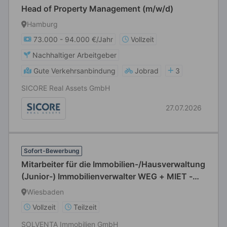
Head of Property Management (m/w/d)
Hamburg
73.000 - 94.000 €/Jahr
Vollzeit
Nachhaltiger Arbeitgeber
Gute Verkehrsanbindung
Jobrad
3
SICORE Real Assets GmbH
27.07.2026
Sofort-Bewerbung
Mitarbeiter für die Immobilien-/Hausverwaltung
(Junior-) Immobilienverwalter WEG + MIET -
Objektbetreuer Immobilienkaufmann-/frau
Wiesbaden
(m/w/d) in Vollzeit / Teilzeit
Vollzeit
Teilzeit
SOLVENTA Immobilien GmbH