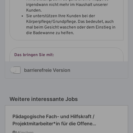
barrierefreie Version
Weitere interessante Jobs
Pädagogische Fach- und Hilfskraft /
Projektmitarbeiter*in für die Offene
Ganztagsschule am SFZ München Nord-Ost
München