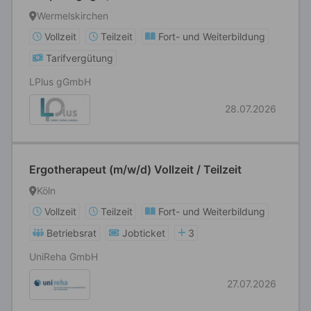
Berufsförderung oder Heilerziehungspfleger
Wermelskirchen
(m/w/d) Vollzeit / Teilzeit
Vollzeit
Teilzeit
Fort- und Weiterbildung
Tarifvergütung
LPlus gGmbH
28.07.2026
Ergotherapeut (m/w/d) Vollzeit / Teilzeit
Köln
Vollzeit
Teilzeit
Fort- und Weiterbildung
Betriebsrat
Jobticket
3
UniReha GmbH
27.07.2026