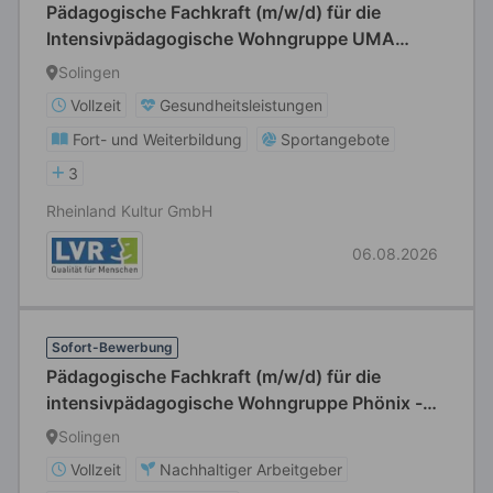
Pädagogische Fachkraft (m/w/d) für die
Intensivpädagogische Wohngruppe UMA
Protect
Solingen
Vollzeit
Gesundheitsleistungen
Fort- und Weiterbildung
Sportangebote
3
Rheinland Kultur GmbH
06.08.2026
Sofort-Bewerbung
Pädagogische Fachkraft (m/w/d) für die
intensivpädagogische Wohngruppe Phönix -
Gruppe für sexuell übergriffige Jungen im Alter
Solingen
ab 12 Jahren
Vollzeit
Nachhaltiger Arbeitgeber