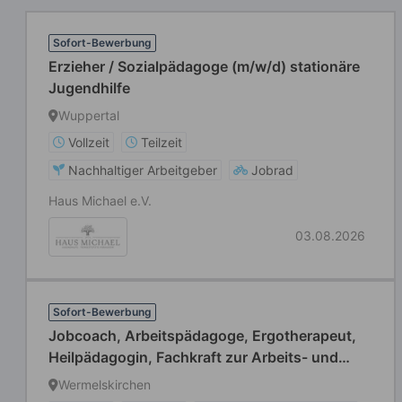
Sofort-Bewerbung
Erzieher / Sozialpädagoge (m/w/d) stationäre
Jugendhilfe
Wuppertal
Vollzeit
Teilzeit
Nachhaltiger Arbeitgeber
Jobrad
Haus Michael e.V.
03.08.2026
Sofort-Bewerbung
Jobcoach, Arbeitspädagoge, Ergotherapeut,
Heilpädagogin, Fachkraft zur Arbeits- und
Berufsförderung oder Heilerziehungspfleger
Wermelskirchen
(m/w/d) Vollzeit / Teilzeit