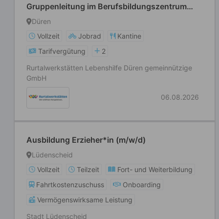
Gruppenleitung im Berufsbildungszentrum
(BS7) für das Eingangsverfahren
Düren
Vollzeit
Jobrad
Kantine
Tarifvergütung
2
Rurtalwerkstätten Lebenshilfe Düren gemeinnützige
GmbH
06.08.2026
Ausbildung Erzieher*in (m/w/d)
Lüdenscheid
Vollzeit
Teilzeit
Fort- und Weiterbildung
Fahrtkostenzuschuss
Onboarding
Vermögenswirksame Leistung
Stadt Lüdenscheid