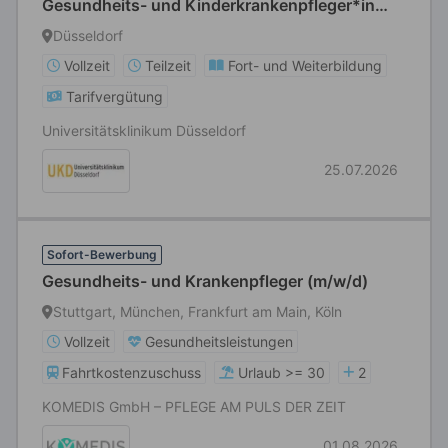
Gesundheits- und Kinderkrankenpfleger*in
bzw. Fachgesundheits- und Krankenpfleger*in
Düsseldorf
für Anästhesie und Intensivpflege bzw.
Vollzeit
Teilzeit
Fort- und Weiterbildung
Fachgesundheits- und
Tarifvergütung
Kinderkrankenpfleger*in für Anästhesie und
Intensivpflege
Universitätsklinikum Düsseldorf
25.07.2026
Sofort-Bewerbung
Gesundheits- und Krankenpfleger (m/w/d)
Stuttgart, München, Frankfurt am Main, Köln
Vollzeit
Gesundheitsleistungen
Fahrtkostenzuschuss
Urlaub >= 30
2
KOMEDIS GmbH – PFLEGE AM PULS DER ZEIT
01.08.2026