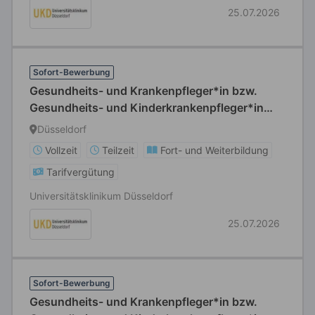
25.07.2026
Sofort-Bewerbung
Gesundheits- und Krankenpfleger*in bzw.
Gesundheits- und Kinderkrankenpfleger*in
bzw. Fachgesundheits- und Krankenpfleger*in
Düsseldorf
für Anästhesie und Intensivpflege bzw.
Vollzeit
Teilzeit
Fort- und Weiterbildung
Fachgesundheits- und
Tarifvergütung
Kinderkrankenpfleger*in für Anästhesie und
Intensivpflege
Universitätsklinikum Düsseldorf
25.07.2026
Sofort-Bewerbung
Gesundheits- und Krankenpfleger*in bzw.