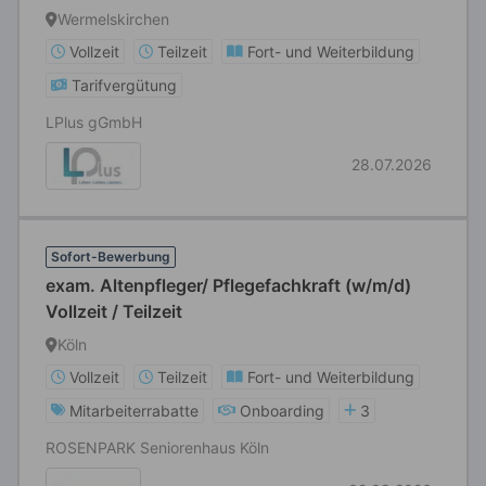
Berufsförderung oder Heilerziehungspfleger
Wermelskirchen
(m/w/d) Vollzeit / Teilzeit
Vollzeit
Teilzeit
Fort- und Weiterbildung
Tarifvergütung
LPlus gGmbH
28.07.2026
Sofort-Bewerbung
exam. Altenpfleger/ Pflegefachkraft (w/m/d)
Vollzeit / Teilzeit
Köln
Vollzeit
Teilzeit
Fort- und Weiterbildung
Mitarbeiterrabatte
Onboarding
3
ROSENPARK Seniorenhaus Köln