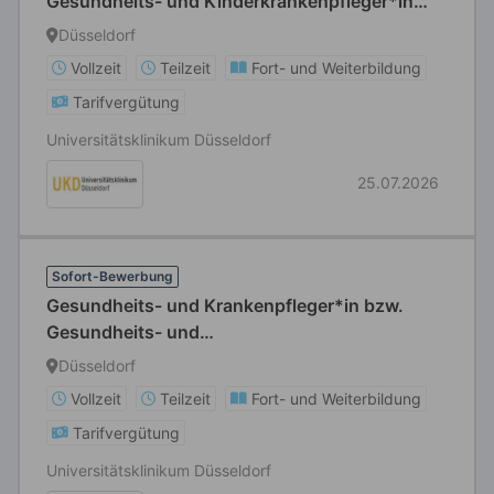
Gesundheits- und Kinderkrankenpfleger*in
bzw. Fachgesundheits- und Krankenpfleger*in
Düsseldorf
für Anästhesie und Intensivpflege bzw.
Vollzeit
Teilzeit
Fort- und Weiterbildung
Fachgesundheits- und
Tarifvergütung
Kinderkrankenpfleger*in für Anästhesie und
Intensivpflege
Universitätsklinikum Düsseldorf
25.07.2026
Sofort-Bewerbung
Gesundheits- und Krankenpfleger*in bzw.
Gesundheits- und
Kinderkrankenpfleger*inbzw.
Düsseldorf
Fachgesundheits- und Krankenpfleger*in für
Vollzeit
Teilzeit
Fort- und Weiterbildung
Onkologie bzw. Fachgesundheits- und
Tarifvergütung
Kinderkrankenpfleger*in für Onkologie bzw.
Pflegefachperson (m/w/d) Vollzeit/Teilzeit
Universitätsklinikum Düsseldorf