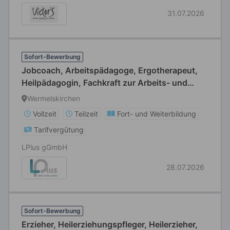
31.07.2026
Sofort-Bewerbung
Jobcoach, Arbeitspädagoge, Ergotherapeut,
Heilpädagogin, Fachkraft zur Arbeits- und
Berufsförderung oder Heilerziehungspfleger
Wermelskirchen
(m/w/d) Vollzeit / Teilzeit
Vollzeit
Teilzeit
Fort- und Weiterbildung
Tarifvergütung
LPlus gGmbH
28.07.2026
Sofort-Bewerbung
Erzieher, Heilerziehungspfleger, Heilerzieher,