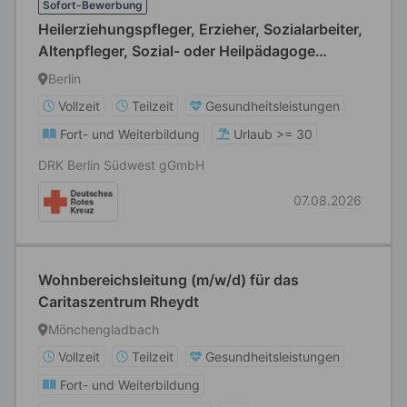
Sofort-Bewerbung
Heilerziehungspfleger, Erzieher, Sozialarbeiter,
Altenpfleger, Sozial- oder Heilpädagoge
(m/w/d) für betreute Wohngemeinschaften
Berlin
Vollzeit
Teilzeit
Gesundheitsleistungen
Fort- und Weiterbildung
Urlaub >= 30
DRK Berlin Südwest gGmbH
07.08.2026
Wohnbereichsleitung (m/w/d) für das
Caritaszentrum Rheydt
Mönchengladbach
Vollzeit
Teilzeit
Gesundheitsleistungen
Fort- und Weiterbildung