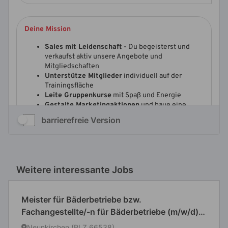
barrierefreie Version
Weitere interessante Jobs
Meister für Bäderbetriebe bzw.
Fachangestellte/-n für Bäderbetriebe (m/w/d)
mit Entwicklungsperspektive zur
Neunkirchen (PLZ 66538)