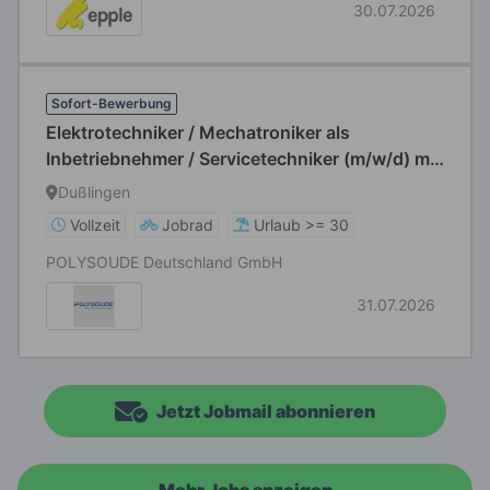
30.07.2026
Sofort-Bewerbung
Elektrotechniker / Mechatroniker als
Inbetriebnehmer / Servicetechniker (m/w/d) mit
elektrotechnischem Hintergrund im Bereich
Dußlingen
Schweißtechnik
Vollzeit
Jobrad
Urlaub >= 30
POLYSOUDE Deutschland GmbH
31.07.2026
Jetzt Jobmail abonnieren