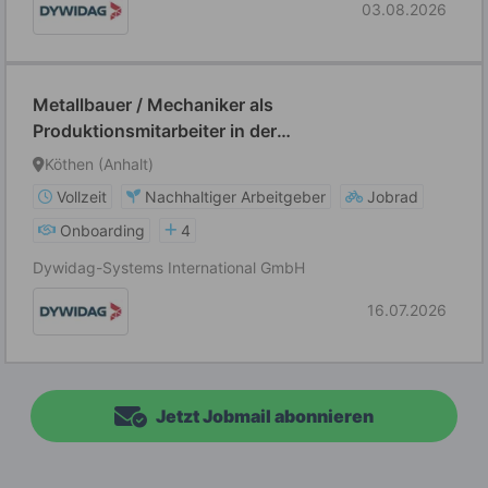
03.08.2026
Metallbauer / Mechaniker als
Produktionsmitarbeiter in der
metallverarbeitenden Industrie (alle
Köthen (Anhalt)
Geschlechtsidentitäten)
Vollzeit
Nachhaltiger Arbeitgeber
Jobrad
Onboarding
4
Dywidag-Systems International GmbH
16.07.2026
Jetzt Jobmail abonnieren